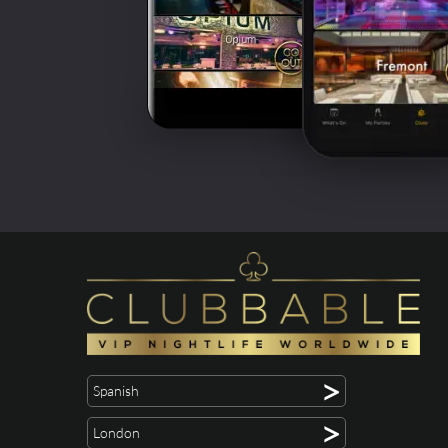
>
Spanish
>
London