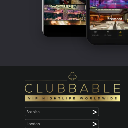
>
Spanish
>
London