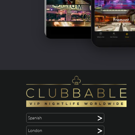
>
Spanish
>
London