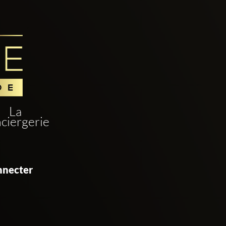
La
ciergerie
nnecter