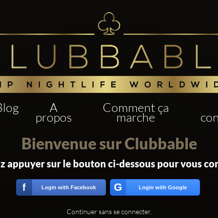
Blog
A
Comment ça
propos
marche
con
Bienvenue sur Clubbable
ez appuyer sur le bouton ci-dessous pour vous co
G
f
Login with Facebook
Login with Google
Continuer sans se connecter.