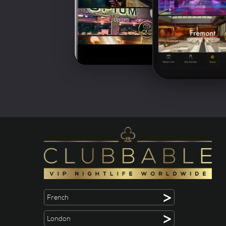
>
French
>
London