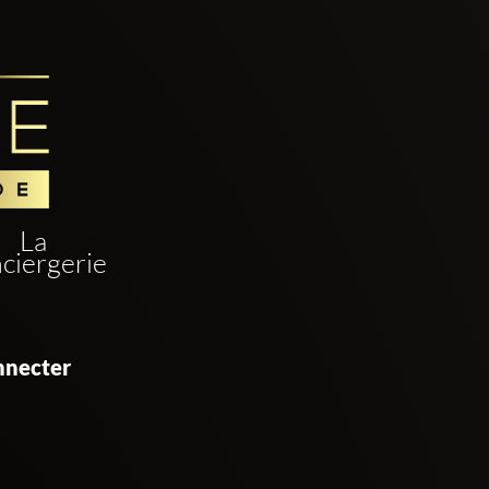
La
ciergerie
nnecter