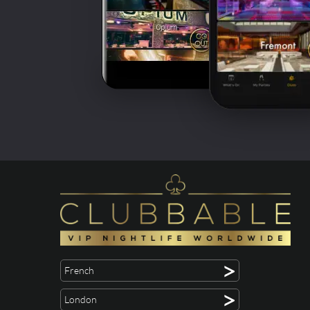
>
French
>
London