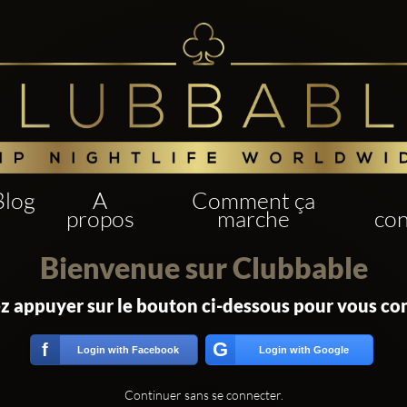
Blog
A
Comment ça
propos
marche
con
Bienvenue sur Clubbable
ez appuyer sur le bouton ci-dessous pour vous co
G
f
Login with Facebook
Login with Google
Continuer sans se connecter.