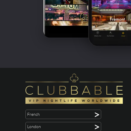
>
French
>
London