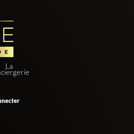
La
ciergerie
nnecter