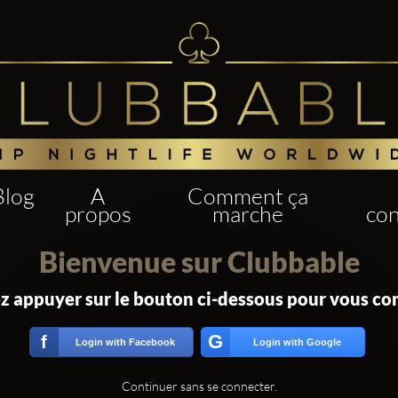
Blog
A
Comment ça
propos
marche
con
Bienvenue sur Clubbable
ez appuyer sur le bouton ci-dessous pour vous co
G
f
Login with Facebook
Login with Google
Continuer sans se connecter.