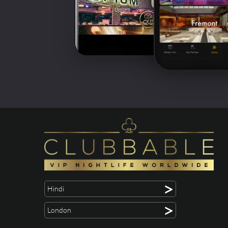
>
Hindi
>
London