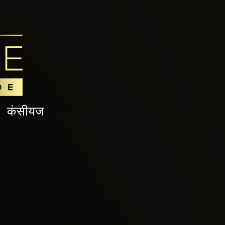
कंसीयज