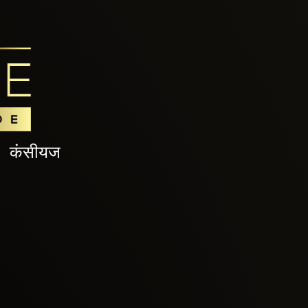
कंसीयज