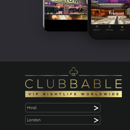
>
Hindi
>
London