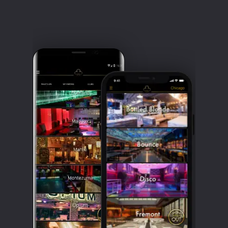
Clubbable
सामाजिक
खाते: