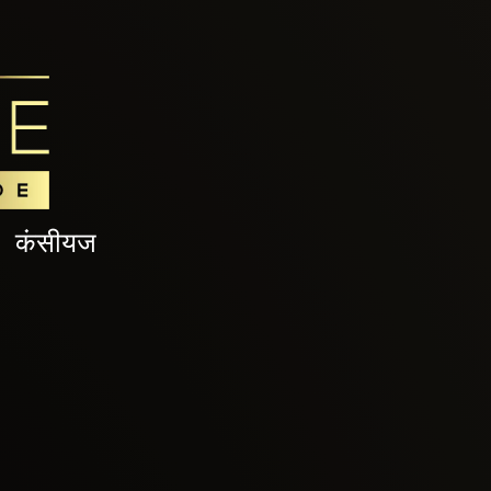
कंसीयज