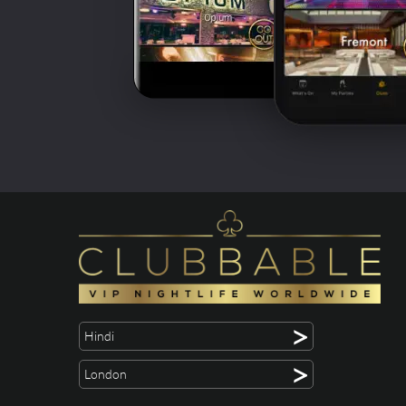
>
Hindi
>
London