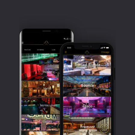
Clubbable
सामाजिक
खाते: