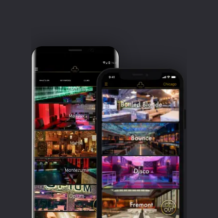
Clubbable
सामाजिक
खाते: