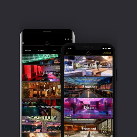
Clubbable
सामाजिक
खाते: