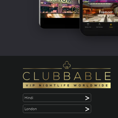
>
Hindi
>
London