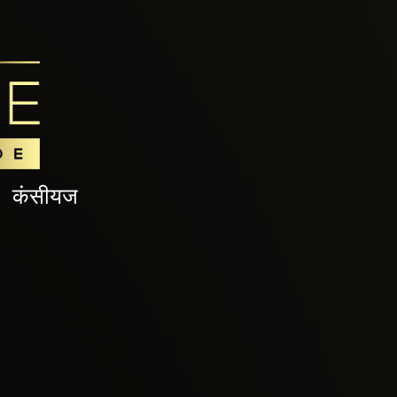
कंसीयज