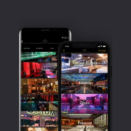
Clubbable
सामाजिक
खाते: