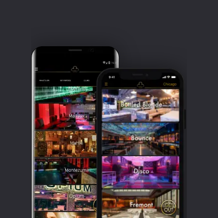
Clubbable
सामाजिक
खाते: