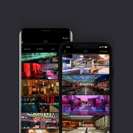
Clubbable
सामाजिक
खाते: