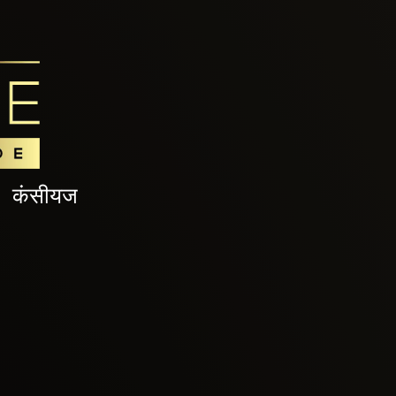
कंसीयज