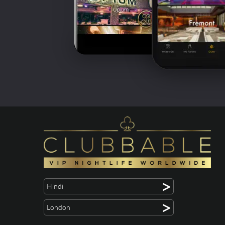
>
Hindi
>
London