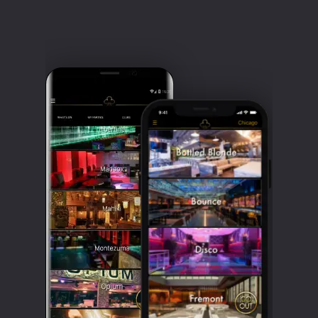
Clubbable
सामाजिक
खाते: