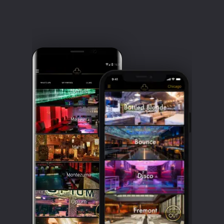
Clubbable
सामाजिक
खाते: