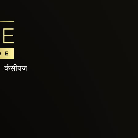
कंसीयज