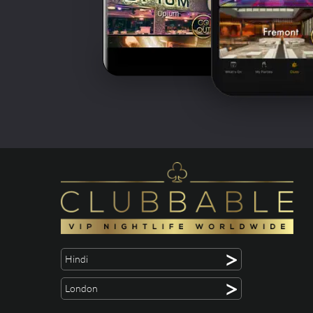
>
Hindi
>
London