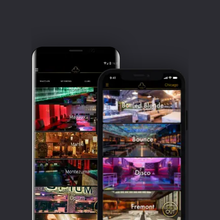
Clubbable
सामाजिक
खाते: