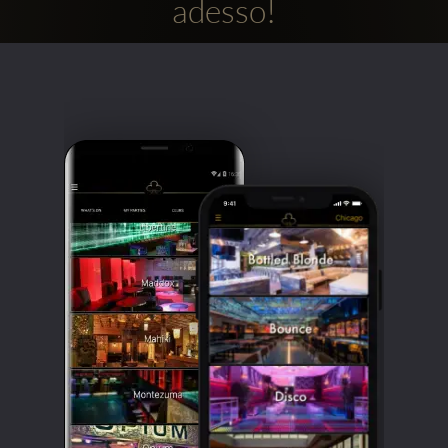
adesso!
Clubbable
Social
network: