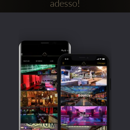
adesso!
Clubbable
Social
network: