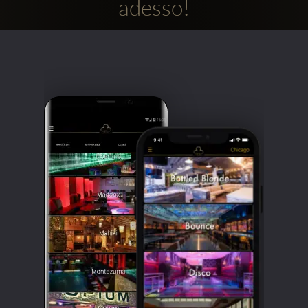
adesso!
Clubbable
Social
network: