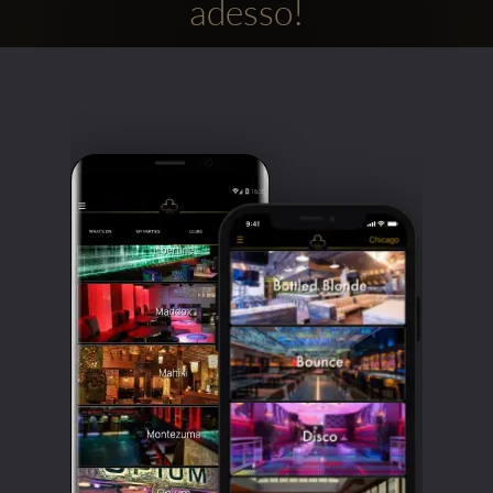
adesso!
Clubbable
Social
network: