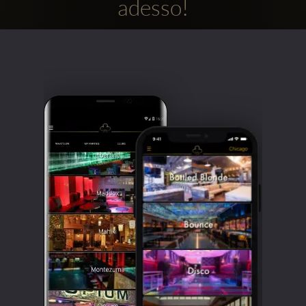
adesso!
Clubbable
Social
network: