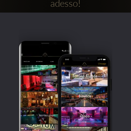
adesso!
Clubbable
Social
network: