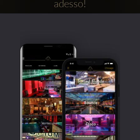
adesso!
Clubbable
Social
network: