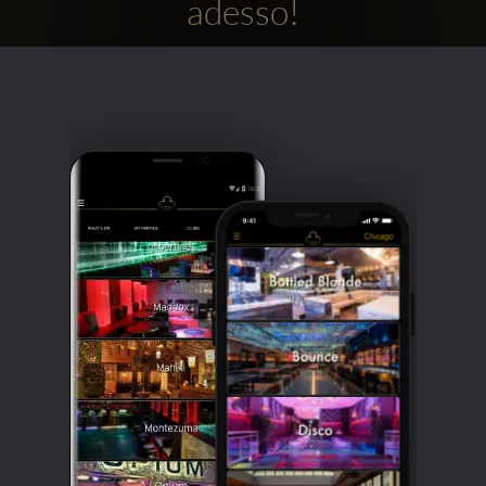
adesso!
Clubbable
Social
network: