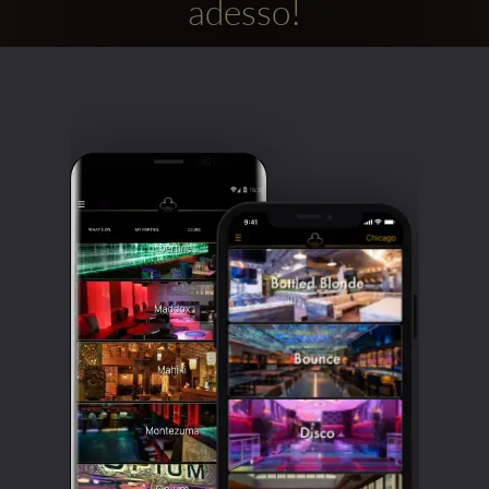
adesso!
Clubbable
Social
network: