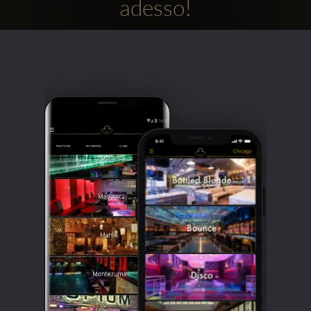
adesso!
Clubbable
Social
network: