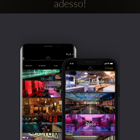
adesso!
Clubbable
Social
network: