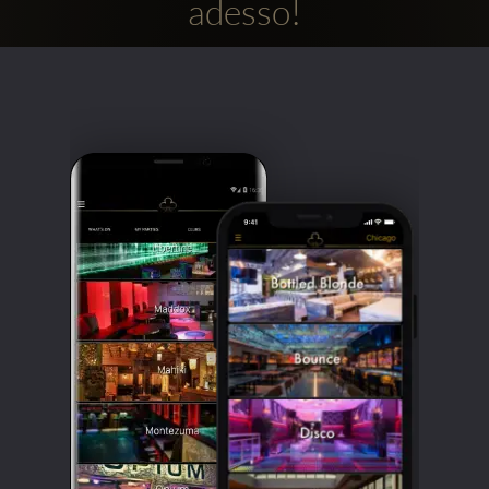
adesso!
Clubbable
Social
network: