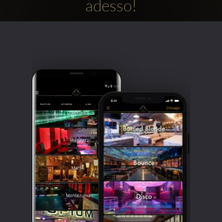
adesso!
Clubbable
Social
network: