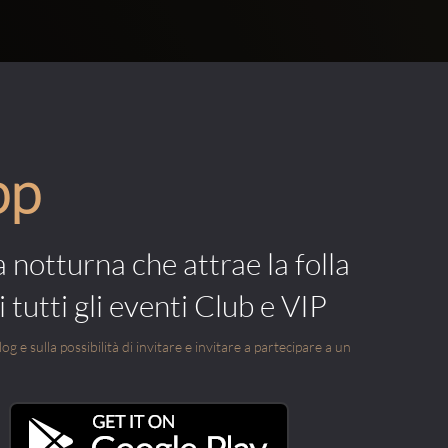
pp
a notturna che attrae la folla
 tutti gli eventi Club e VIP
g e sulla possibilità di invitare e invitare a partecipare a un