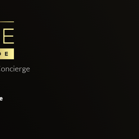
oncierge
e