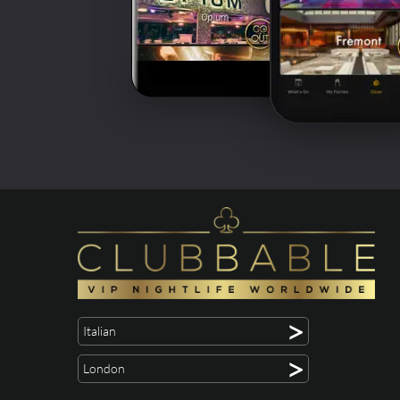
>
Italian
>
London