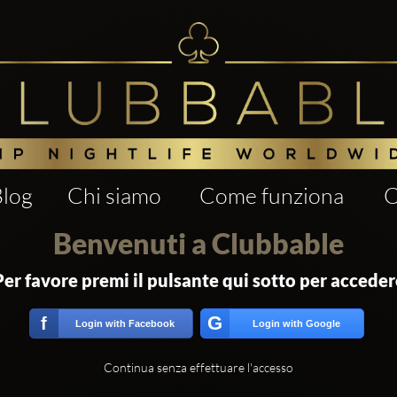
Blog
Chi siamo
Come funziona
C
Benvenuti a Clubbable
Per favore premi il pulsante qui sotto per acceder
G
f
Login with Facebook
Login with Google
Continua senza effettuare l'accesso