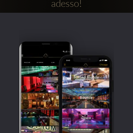
adesso!
Clubbable
Social
network: