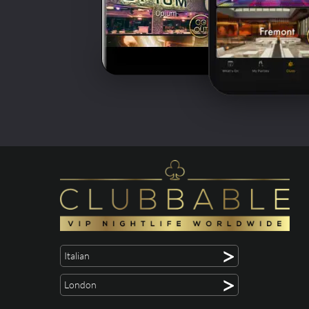
>
Italian
>
London