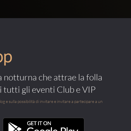
pp
a notturna che attrae la folla
 tutti gli eventi Club e VIP
g e sulla possibilità di invitare e invitare a partecipare a un