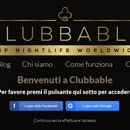
Blog
Chi siamo
Come funziona
C
Benvenuti a Clubbable
Per favore premi il pulsante qui sotto per acceder
G
f
Login with Facebook
Login with Google
Continua senza effettuare l'accesso