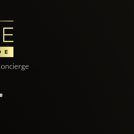
oncierge
e