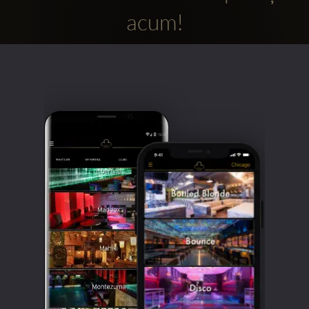
acum!
Clubbable
Conturi
sociale: