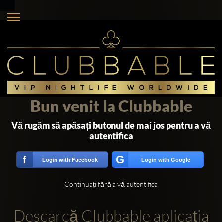
Bun venit la Clubbable
Vă rugăm să apăsați butonul de mai jos pentru a vă
autentifica
G
f
Login with Facebook
Login with Google
Continuați fără a vă autentifica
Descarcă Clubbable aplicația