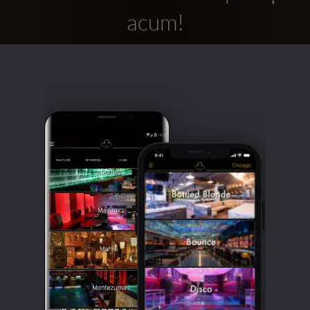
acum!
Clubbable
Conturi
sociale: