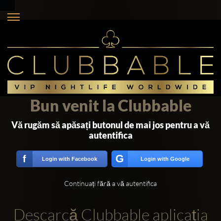
Bun venit la Clubbable
Vă rugăm să apăsați butonul de mai jos pentru a vă
autentifica
G
f
Login with Facebook
Login with Google
Continuați fără a vă autentifica
Descarcă Clubbable aplicația