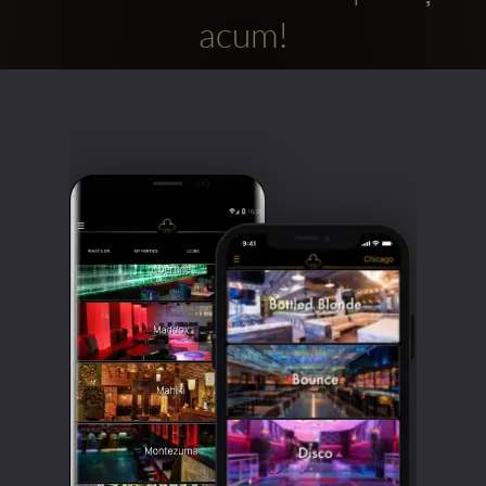
acum!
Clubbable
Conturi
sociale: