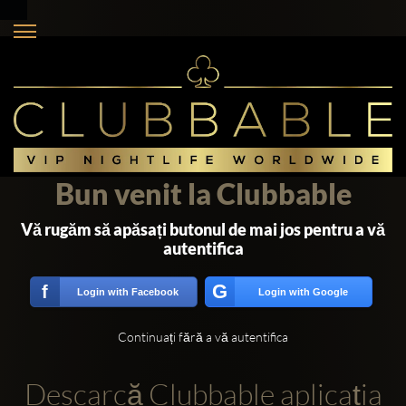
Bun venit la Clubbable
Vă rugăm să apăsați butonul de mai jos pentru a vă
autentifica
G
f
Login with Facebook
Login with Google
Continuați fără a vă autentifica
Descarcă Clubbable aplicația