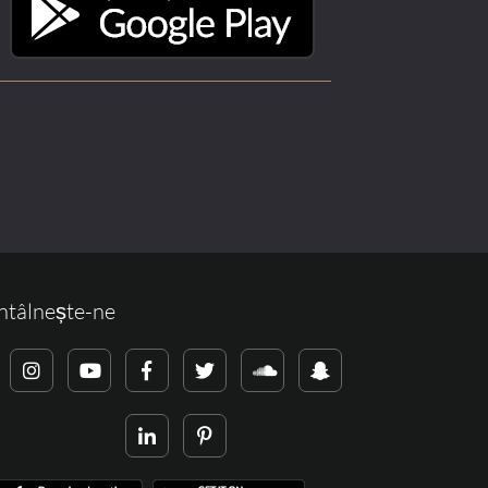
ntâlnește-ne