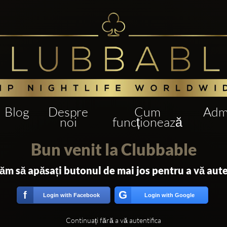
Blog
Despre
Cum
Admi
noi
funcționează
Bun venit la Clubbable
ăm să apăsați butonul de mai jos pentru a vă aute
G
f
Login with Facebook
Login with Google
Continuați fără a vă autentifica