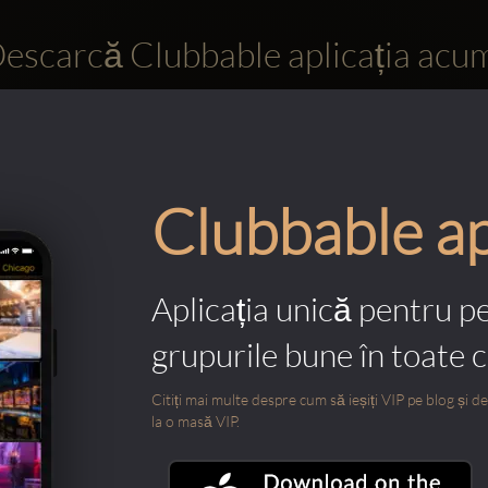
escarcă Clubbable aplicația acu
Clubbable a
Aplicația unică pentru p
grupurile bune în toate 
Citiți mai multe despre cum să ieșiți VIP pe blog și des
la o masă VIP.