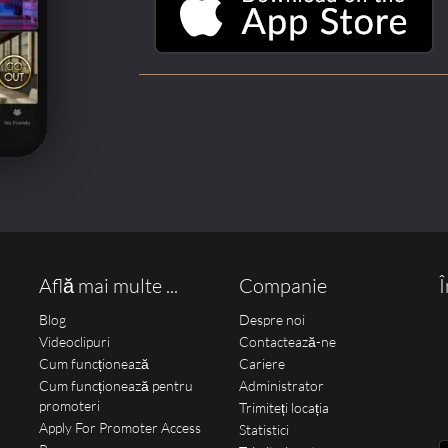
Află mai multe ...
Companie
Î
Blog
Despre noi
Videoclipuri
Contactează-ne
Cum funcționează
Cariere
Cum funcționează pentru
Administrator
promoteri
Trimiteți locația
Apply For Promoter Access
Statistici