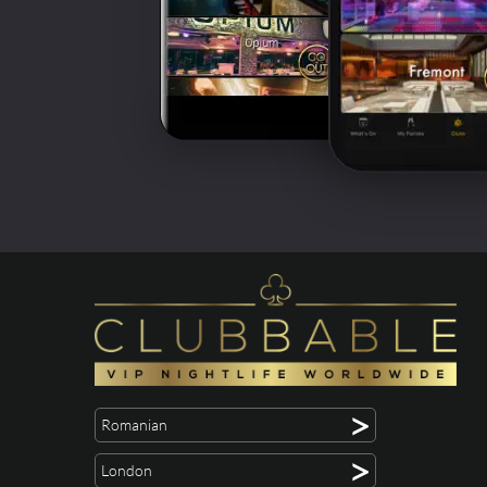
>
Romanian
>
London