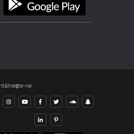
ntâlnește-ne