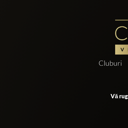
Cluburi
Vă rug