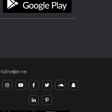
ntâlnește-ne