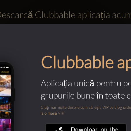
escarcă Clubbable aplicația acu
Clubbable a
Aplicația unică pentru p
grupurile bune în toate 
Citiți mai multe despre cum să ieșiți VIP pe blog și des
la o masă VIP.