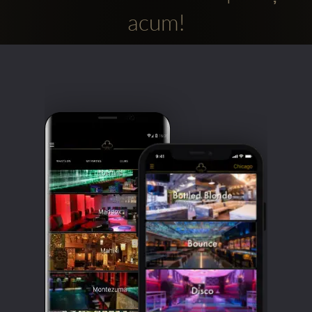
acum!
Clubbable
Conturi
sociale: