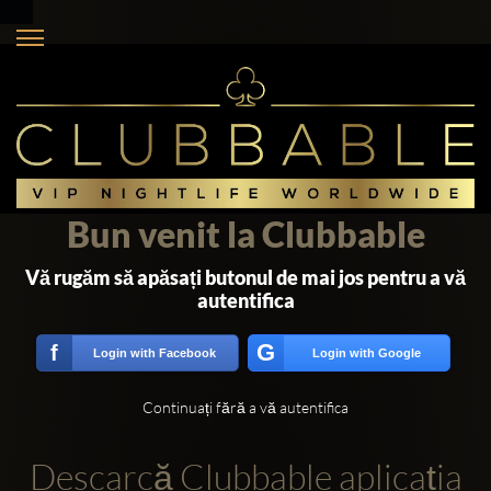
Bun venit la Clubbable
Vă rugăm să apăsați butonul de mai jos pentru a vă
autentifica
G
f
Login with Facebook
Login with Google
Continuați fără a vă autentifica
Descarcă Clubbable aplicația