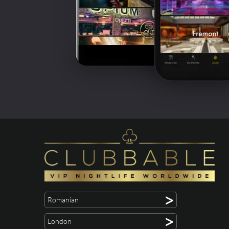
>
Romanian
>
London