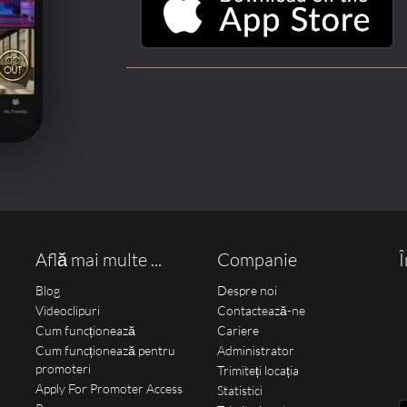
Află mai multe ...
Companie
Î
Blog
Despre noi
Videoclipuri
Contactează-ne
Cum funcționează
Cariere
Cum funcționează pentru
Administrator
promoteri
Trimiteți locația
Apply For Promoter Access
Statistici