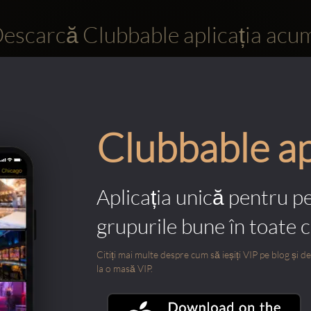
escarcă Clubbable aplicația acu
Clubbable a
Aplicația unică pentru p
grupurile bune în toate 
Citiți mai multe despre cum să ieșiți VIP pe blog și des
la o masă VIP.