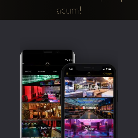
acum!
Clubbable
Conturi
sociale: