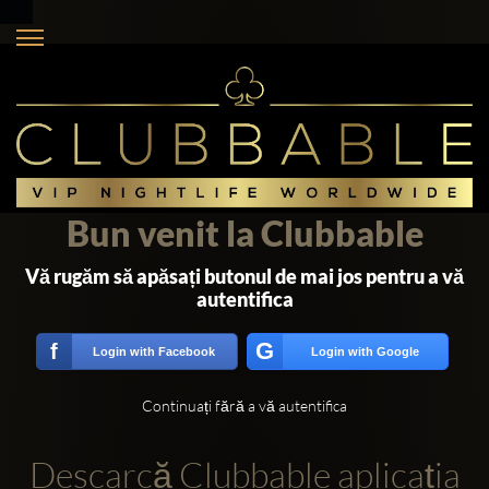
Bun venit la Clubbable
Vă rugăm să apăsați butonul de mai jos pentru a vă
autentifica
G
f
Login with Facebook
Login with Google
Continuați fără a vă autentifica
Descarcă Clubbable aplicația