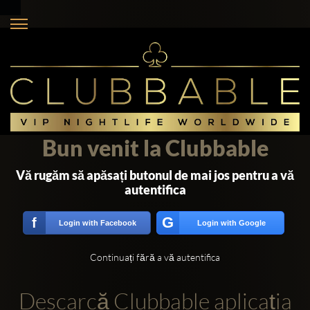
Bun venit la Clubbable
Vă rugăm să apăsați butonul de mai jos pentru a vă
autentifica
G
f
Login with Facebook
Login with Google
Continuați fără a vă autentifica
Descarcă Clubbable aplicația