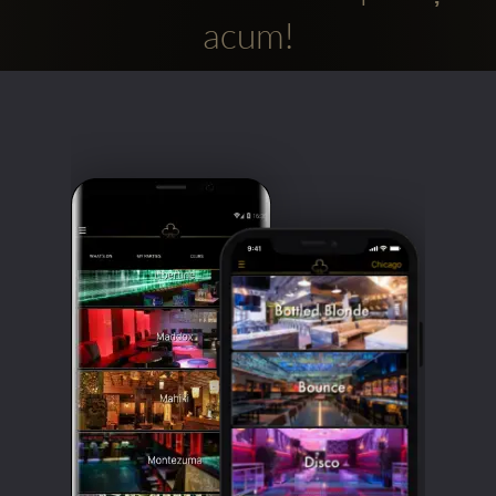
acum!
Clubbable
Conturi
sociale: