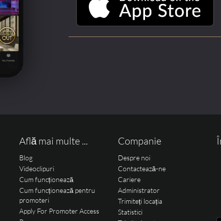
Află mai multe ...
Companie
Î
Blog
Despre noi
Videoclipuri
Contactează-ne
Cum funcționează
Cariere
Cum funcționează pentru
Administrator
promoteri
Trimiteți locația
Apply For Promoter Access
Statistici