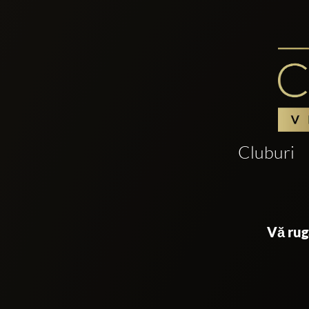
Cluburi
Vă rug