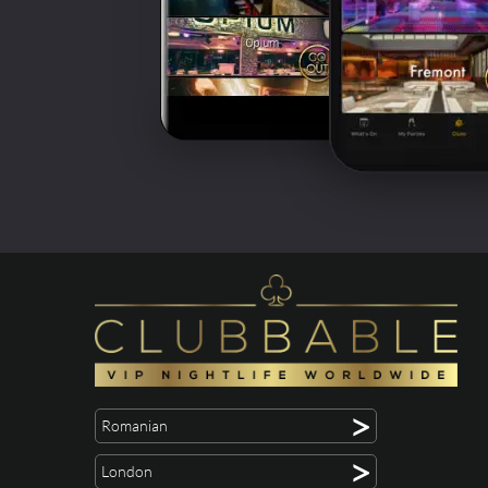
>
Romanian
>
London