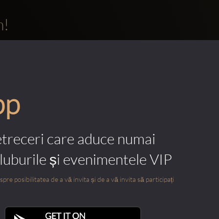
m!
pp
etreceri care aduce numai
cluburile și evenimentele VIP
pre posibilitatea de a vă invita și de a vă invita să participați